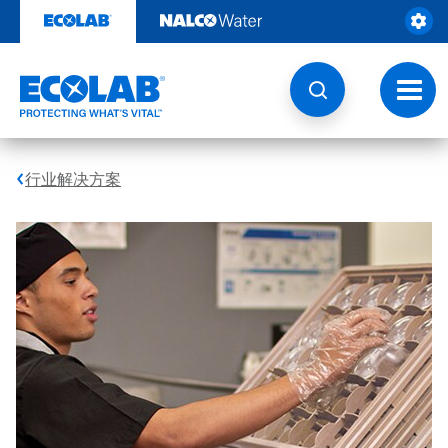
跳
转
至
内
容
切
换
导
航
行业解决方案