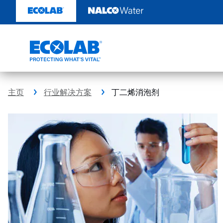
跳
转
至
内
容
主页
行业解决方案
丁二烯消泡剂