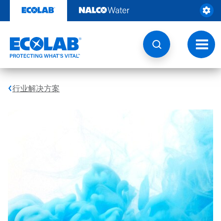
跳
转
至
内
容
切
换
导
航
行业解决方案