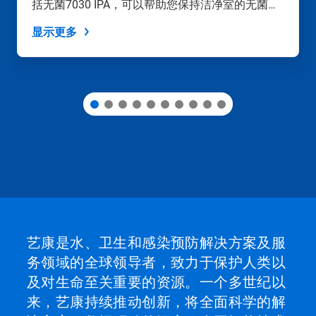
导
括无菌7030 IPA，可以帮助您保持洁净室的无菌状
航，
态。
或
显示更多
使
用
幻
灯
片
圆
点
跳
转
到
某
一
张
幻
灯
艺康是水、卫生和感染预防解决方案及服
片。
务领域的全球领导者，致力于保护人类以
及对生命至关重要的资源。一个多世纪以
来，艺康持续推动创新，将全面科学的解