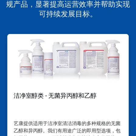
规产品，显著提高运营效率并帮助实现
可持续发展目标。
这
是
一
个
轮
播。
请
使
用
下
一
洁净室醇类 - 无菌异丙醇和乙醇
页
和
上
一
页
艺康提供适用于洁净室清洁消毒的多种规格的无菌
按
乙醇和异丙醇。我们有用途广泛的即用型选项，包
钮