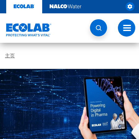
跳
转
至
内
容
切
换
导
航
主页