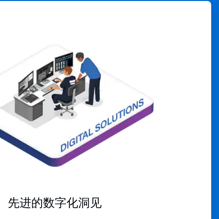
ArticleTile
4
，
共
4
先进的数字化洞见