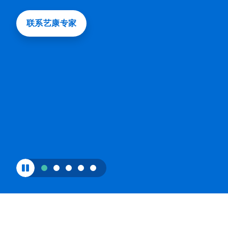
片
IconFilter
的
联系艺康专家
轮
Icon
播。
点
击
播
放/
暂
停
按
钮
可
启
用
或
禁
用
轮
换。
使
用
幻