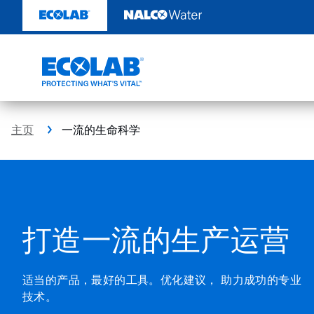
一
跳
转
流
至
内
的
容
生
命
主页
一流的生命科学
科
这
学
是
一
|
个
带
艺
取得可衡量的成功
有
自
康
动
旋
Back
通过专家协作解决您的挑战，为您的需求量身定制解决
转
方案，并提供有效的结果。
幻
ButtonSearch
灯