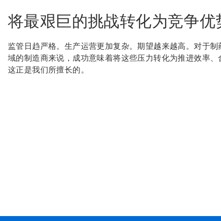
灯
片
将最艰巨的挑战转化为竞争优
圆
点
进
监管日趋严格。生产运营更加复杂。期望越来越高。对于制
行
域的制造商来说，成功意味着将这些压力转化为推进效率、
导
航。
这正是我们所擅长的。