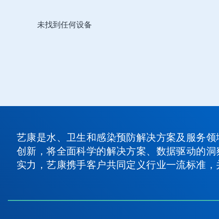
这
未找到任何设备
是
一
个
轮
播。
请
使
用
下
一
页
和
艺康是水、卫生和感染预防解决方案及服务领
上
创新，将全面科学的解决方案、数据驱动的洞
一
页
实力，艺康携手客户共同定义行业一流标准，
按
钮
导
航，
或
使