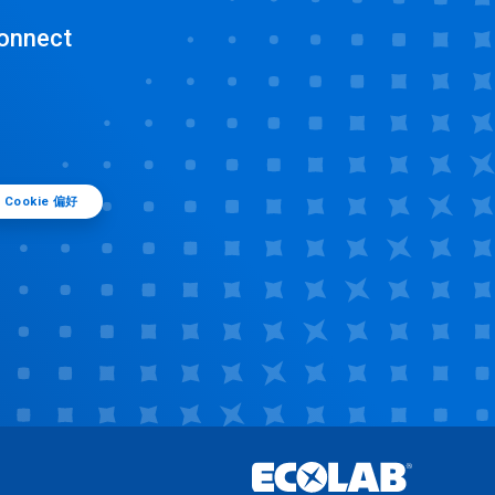
onnect
Cookie 偏好