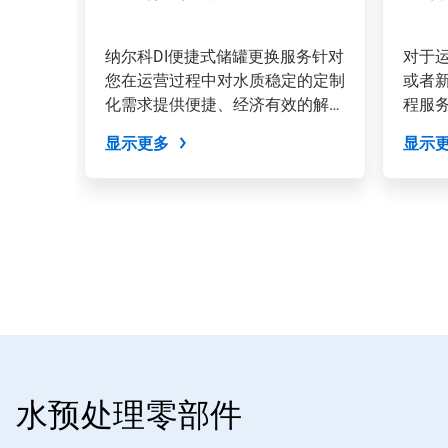
一
页
按
纳尔科DI便捷式储罐更换服务针对
对于
钮
您在运营过程中对水质稳定的定制
或者
导
化需求提供便捷、经济有效的解决
程服
航，
方法。
或
显示更多
显示
使
用
幻
灯
片
圆
点
跳
转
到
某
一
张
幻
水预处理零部件
灯
片。