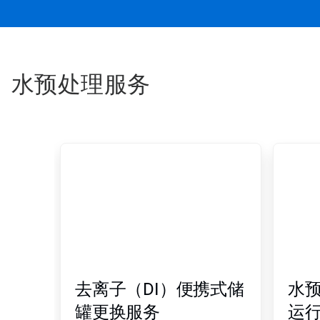
水预处理服务
这
是
一
个
轮
播。
请
使
用
下
一
去离子（DI）便携式储
水
页
和
罐更换服务
运
上