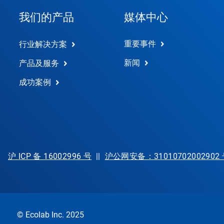
用
我们的产品
媒体中心
幻
灯
片
重要事件
行业解决方案
圆
点
新闻
产品及服务
跳
转
成功案例
到
某
一
张
幻
灯
片。
沪 ICP 备 16002996 号
||
沪公网安备：31010702002902
© Ecolab Inc. 2025