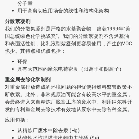
分子量
用于高剪切应用场合的线性和结构化架构
分散絮凝剂
我们的分散絮凝剂是严格的水基聚合物，曾获1999年“美
国总统绿色化学挑战奖”。我们的分散絮凝剂不含烃基油
和表面活性剂，比乳液型絮凝剂更容易使用，产生的VOC
也少。其特点和优点包括：
环保
具有大范围的摩尔电荷密度（阳离子和阴离子）
重金属去除化学制剂
对重金属排放造成的环境问题的担忧使得燃料监管政策不
断收紧。此外，非常规原油可能含有较高水平的重金属，
会最终进入来自精炼厂脱盐工序的废水中。利用纳尔科开
发的专利重金属去除技术有效地从废水中去除各种金属。
应用包括：
从精炼厂废水中除去汞 (Hg)
从酸性水汽提塔流出物中去除硒 (Se)