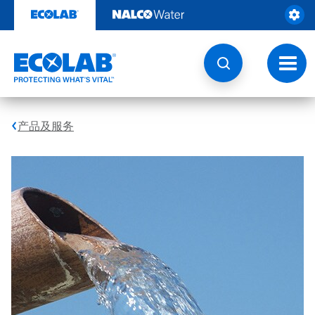
跳
转
至
内
容
切
换
导
航
产品及服务