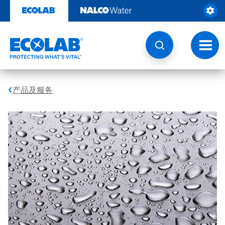
跳
转
至
内
容
切
换
导
航
产品及服务