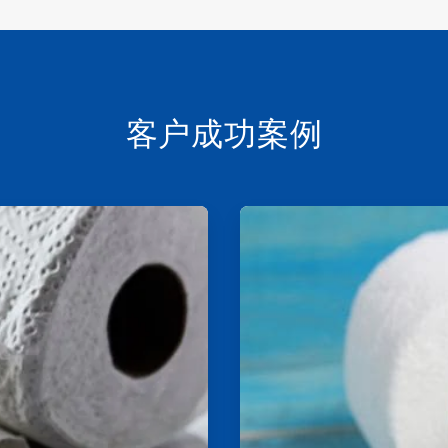
客户成功案例
ArticleTile
2
，
共
2