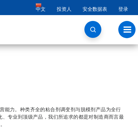
中文
投资人
安全数据表
登录
切
换
导
航
升其运营能力。种类齐全的粘合剂调变剂与脱模剂产品为全行
化、专业到顶级产品，我们所追求的都是对制造商而言最
本。