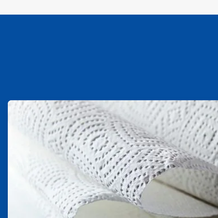
ArticleTile
1
，
共
2