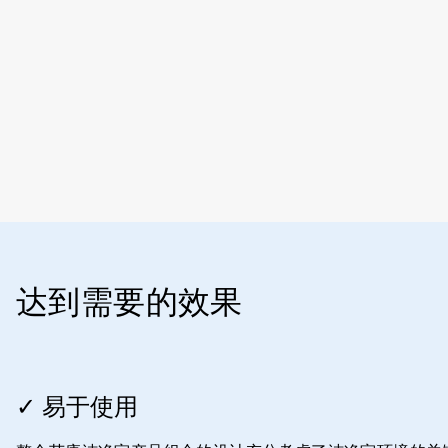
达到需要的效果
ArticleTile
1
✓ 易于使用
，
共