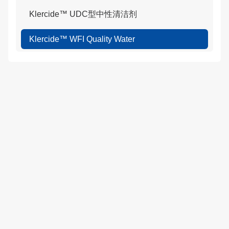
Klercide™ UDC型中性清洁剂
Klercide™ WFI Quality Water