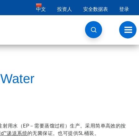
中文
投资人
安全数据表
登录
切
换
导
航
 Water
注射用水（EP－需要蒸馏过程）生产。采用简单高效的按
hield™递送系统
的无菌保证。也可提供5L桶装。