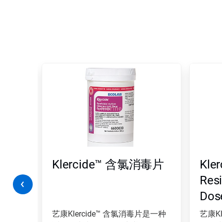
这
是
一
个
轮
播。
请
使
用
下
一
化氢消
Klercide™ 含氯消毒片
Kle
页
和
Resi
上
Dos
一
页
按
毒液
艺康Klercide™ 含氯消毒片是一种
艺康K