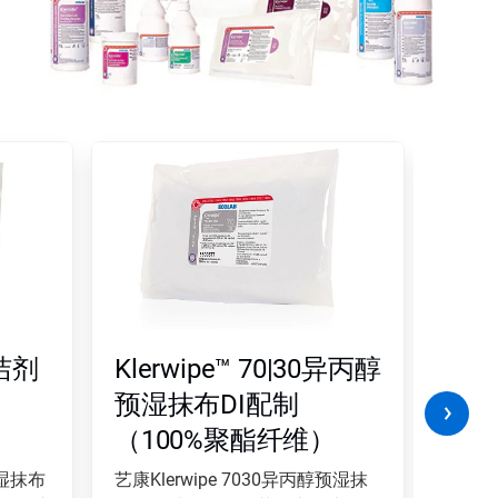
清洁剂
Klerwipe™ 70|30异丙醇
Kle
预湿抹布DI配制
混合
（100%聚酯纤维）
湿抹
维
预湿抹布
艺康Klerwipe 7030异丙醇预湿抹
艺康Kl