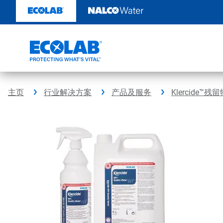
跳
转
至
内
容
主页
行业解决方案
产品及服务
Klercide