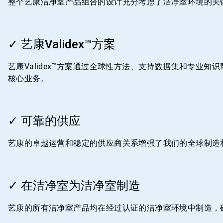
整个艺康洁净室产品组合的设计充分考虑了洁净室环境的关
4
ArticleTile
2
✓ 艺康Validex™方案
，
共
艺康Validex™方案通过全球性方法、支持数据集和专
4
核心业务。
ArticleTile
3
✓ 可靠的供应
，
共
艺康的卓越运营和稳定的供应商关系增强了我们的全球制造
4
ArticleTile
4
✓ 在洁净室为洁净室制造
，
共
艺康的所有洁净室产品均在经过认证的洁净室环境中制造，
4