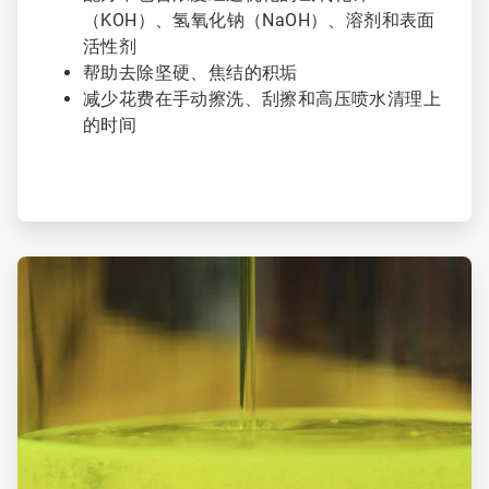
（KOH）、氢氧化钠（NaOH）、溶剂和表面
活性剂
帮助去除坚硬、焦结的积垢
减少花费在手动擦洗、刮擦和高压喷水清理上
的时间
ArticleTile
4
，
共
4