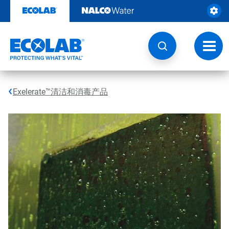
跳
转
至
内
容
切
换
导
航
Exelerate™清洁和消毒产品