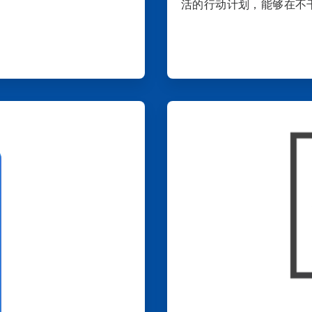
活的行动计划，能够在不
ArticleTile
4
，
共
4