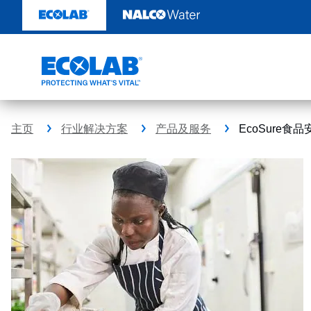
跳
转
至
内
容
主页
行业解决方案
产品及服务
EcoSure食品