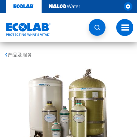
跳
转
至
内
容
切
换
导
航
产品及服务