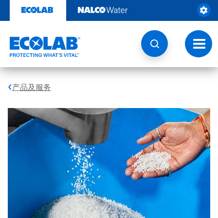
跳
转
至
内
容
切
换
导
航
产品及服务