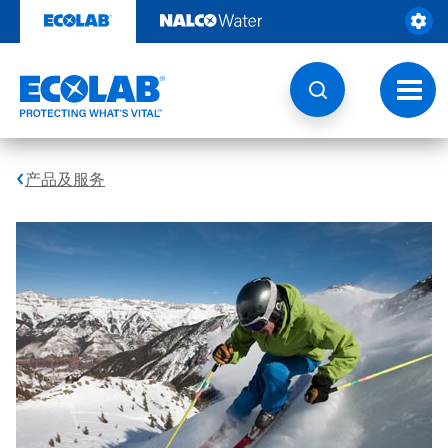
跳
转
至
内
容
切
换
导
航
产品及服务