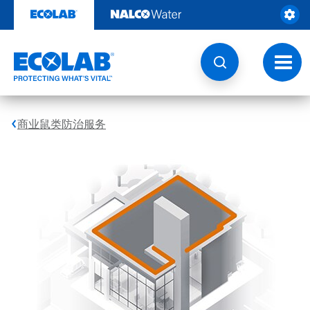
跳
转
至
内
容
切
换
导
航
商业鼠类防治服务