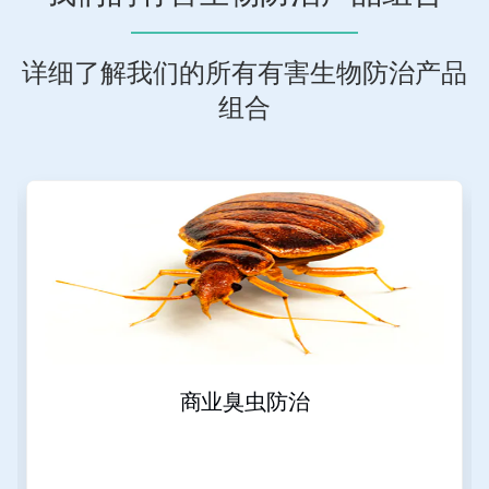
详细了解我们的所有有害生物防治产品
组合
这
是
一
个
轮
播。
请
使
用
下
一
商业臭虫防治
页
和
上
一
页