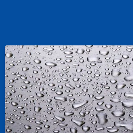
ArticleTile
1
，
共
2