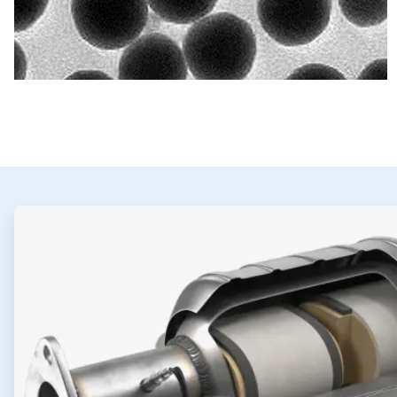
ArticleTile
1
，
共
2