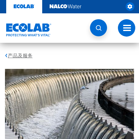
跳
转
至
内
容
切
换
导
航
产品及服务