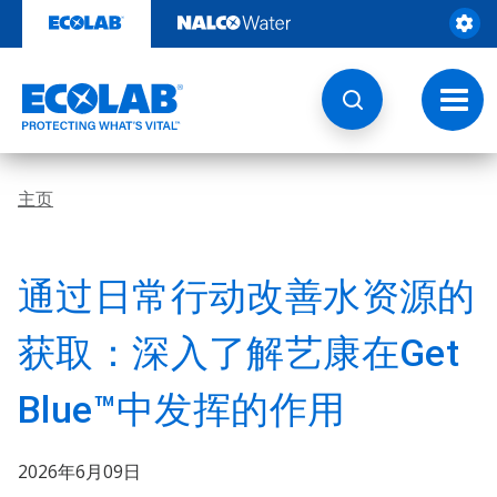
跳
转
至
内
容
切
换
导
航
主页
通过日常行动改善水资源的
获取：深入了解艺康在Get
Blue™中发挥的作用
2026年6月09日