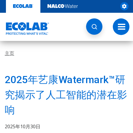
跳
转
至
内
容
切
换
导
航
主页
2025年艺康Watermark™研
究揭示了人工智能的潜在影
响
2025年10月30日