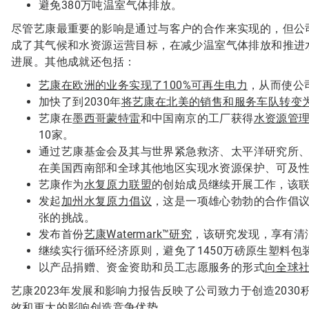
避免380万吨温室气体排放。
尽管艺康最重要的影响是通过与客户的合作来实现的，但公司
成了其气候和水资源运营目标，在减少温室气体排放和推进
进展。其他成就还包括：
艺康在欧洲的业务实现了100%可再生电力
，从而使公司
加快了到2030年
将艺康在北美的销售和服务车队转变
艺康在
墨西哥蒙特雷
和中国南京的工厂获得
水资源管理
10家。
通过艺康基金会及其与世界紧急救济、太平洋研究所、大自
在美国西南部和全球其他地区实现水资源保护、可及
艺康作为
水复原力联盟
的创始成员继续开展工作，该联
发起
加州水复原力倡议
，这是一项雄心勃勃的合作倡
张的挑战。
发布首份
艺康Watermark™研究
，该研究发现，享有清
继续实行循环经济原则，避免了1450万磅原生塑料包
以产品捐赠、资金资助和员工志愿服务的形式
向全球社
艺康2023年发展和影响力报告反映了公司致力于创造203
效和更大的影响创造竞争优势。