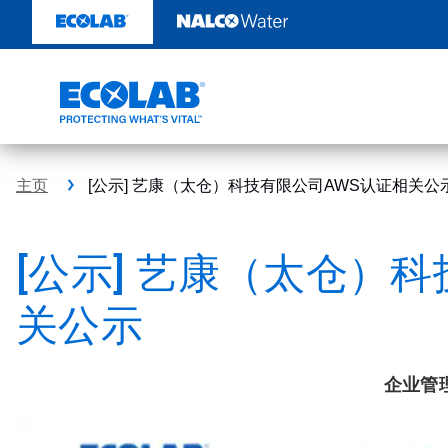
跳
转
至
内
容
主页
[公示] 艺康（太仓）科技有限公司AWS认证相关公
[公示] 艺康（太仓）
关公示
企业管