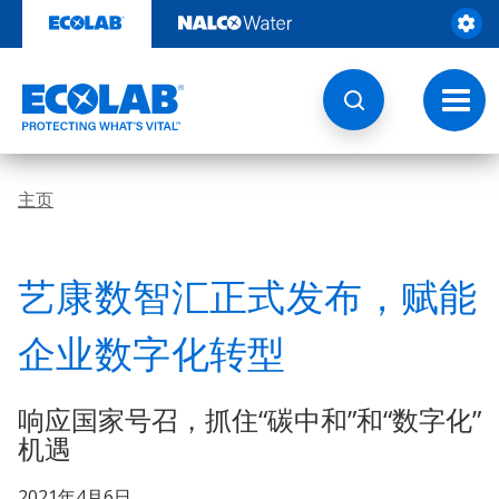
跳
转
至
内
容
切
换
导
航
主页
艺康数智汇正式发布，赋能
企业数字化转型
响应国家号召，抓住“碳中和”和“数字化”
机遇
2021年4月6日