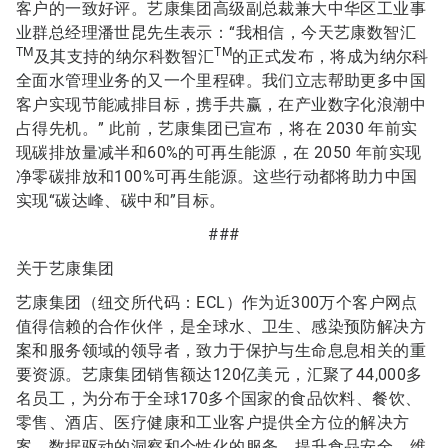
客户的一致好评。艺康集团高级副总裁兼大中华区工业事
业群总经理潘世昆先生表示：“我相信，今天艺康数智汇
TM
TM
及其支持的纳尔科数智汇
的正式发布，将成为纳尔科
全面水管理业务的又一个里程碑。我们立志帮助更多中国
客户实现节能减排目标，携手共赢，在产业数字化浪潮中
占得先机。” 此前，艺康集团已宣布，将在 2030 年前实
现碳排放量减半和60%的可再生能源，在 2050 年前实现
净零碳排放和100%可再生能源。这些行动都将助力中国
实现“碳达峰、碳中和”目标。
###
关于艺康集团
艺康集团（纽交所代码：ECL）作为近300万个客户网点
值得信赖的合作伙伴，是全球水、卫生、感染预防解决方
案和服务领域的领导者，致力于保护与生命息息相关的重
要资源。艺康集团销售额达120亿美元，汇聚了44,000多
名员工，为分布于全球170多个国家的食品饮料、餐饮、
零售、酒店、医疗健康和工业客户提供全方位的解决方
案、数据驱动的洞察和个性化的服务，提升食品安全，维