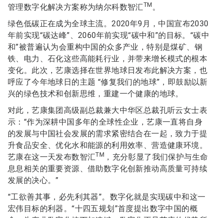
TM
管理数字化解决方案称为纳尔科数智汇
。
绿色低碳正在成为全球主流。2020年9月，中国宣布2030
年前实现“碳达峰”、2060年前实现“碳中和”的目标。“碳中
和”被普遍认为会重构中国的众多产业，特别是煤矿、钢
铁、电力、石化这些高能耗行业，并带来增长模式的根本
变化。此次，艺康选择在世界地球日发布此解决方案，也
呼应了今年地球日的主题 “修复我们的地球”，即鼓励以新
兴的绿色技术和创新思维，重建一个健康的地球。
对此，艺康集团高级副总裁兼大中华区总裁孔听云女士表
示：“作为深耕中国多年的全球性企业，艺康一直将自身
的发展与中国社会发展的需求紧密结合在一起，致力于提
升食品安全、优化水和能源的利用效率、营造健康环境。
TM
艺康在这一天发布数智汇
，充分彰显了我们保护与生命
息息相关的重要资源、借助数字化创新推动高质量可持续
发展的决心。”
“工欲善其事，必先利其器”。数字化就是实现碳中和这一
宏伟目标的利器。“十四五规划”首度提出数字中国的概