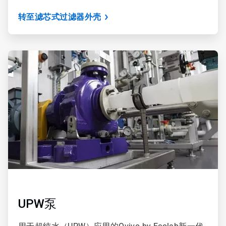
转至滤芯式过滤器外壳
ArticleTile
2
，
共
3
UPW泵