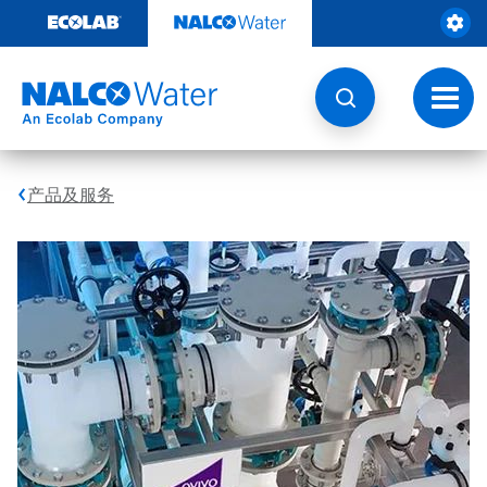
跳
转
至
内
容
切
换
导
航
产品及服务