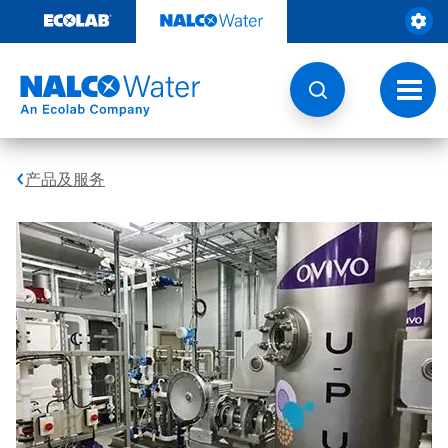
跳
转
至
内
容
切
换
导
航
产品及服务