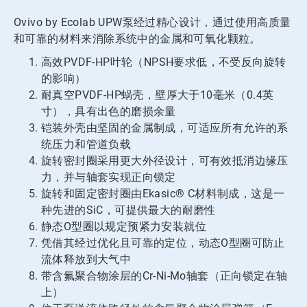
Ovivo by Ecolab UPW泵经过精心设计，通过使用高质量
和可靠的材料来消除系统中的金属和可氧化颗粒。
高效PVDF-HP叶轮（NPSH要求低，不受反向旋转
的影响）
耐真空PVDF-HP蜗壳，壁厚大于10毫米（0.4英
寸），具有出色的磨损余量
铠装外壳由坚固的金属制成，可适应所有允许的系
统压力和管道负载
旋转密封圈采用更大外径设计，可有效抵消边缘压
力，并与轴套实现正向锁定
旋转和固定密封圈由Ekasic® C材料制成，这是一
种先进的SiC，可提供最大的耐磨性
静态O型圈以规定预紧力安装就位
凭借其经过优化且可靠的定位，动态O型圈可防止
流体释放到大气中
带含氟聚合物涂层的Cr-Ni-Mo轴套（正向锁定在轴
上）