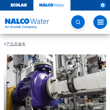
跳
转
至
内
容
切
换
导
航
产品及服务