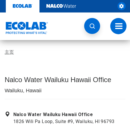
跳
转
至
内
容
切
换
导
航
主页
Nalco Water Wailuku Hawaii Office
Wailuku, Hawaii
Nalco Water Wailuku Hawaii Office
1826 Wili Pa Loop, Suite #9, Wailuku, HI 96793