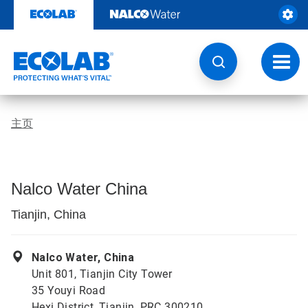
跳
转
至
内
容
切
换
导
航
主页
Nalco Water China
Tianjin, China
Nalco Water, China
Unit 801, Tianjin City Tower
35 Youyi Road
Hexi District, Tianjin, PRC 300210