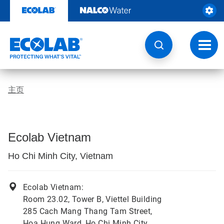
跳
转
至
内
容
切
换
导
航
主页
Ecolab Vietnam
Ho Chi Minh City, Vietnam
Ecolab Vietnam:
Room 23.02, Tower B, Viettel Building
285 Cach Mang Thang Tam Street,
Hoa Hung Ward, Ho Chi Minh City