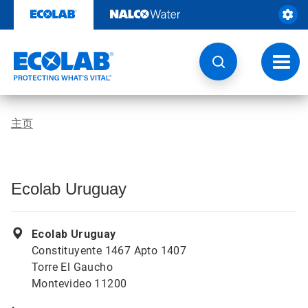
跳
转
至
内
容
切
换
导
航
主页
Ecolab Uruguay
Ecolab Uruguay
Constituyente 1467 Apto 1407
Torre El Gaucho
Montevideo 11200