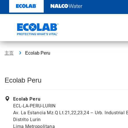
跳
转
至
内
容
主页
Ecolab Peru
Ecolab Peru
Ecolab Peru
ECL-LA-PERU-LURIN
Av. La Estancia Mz.Q Lt.21,22,23,24 – Urb. Industrial
Distrito Lurin
Lima Metropolitana