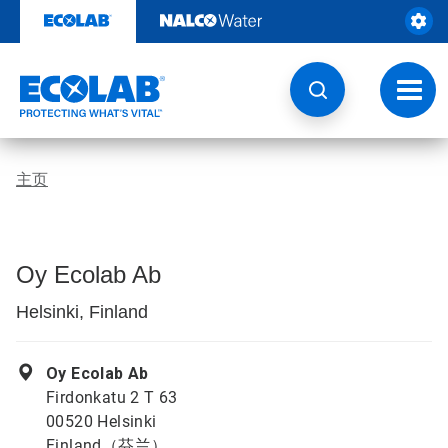
跳
转
至
内
容
切
换
导
航
主页
Oy Ecolab Ab
Helsinki, Finland
Oy Ecolab Ab
Firdonkatu 2 T 63
00520 Helsinki
Finland（芬兰）