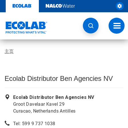
跳
转
至
内
容
切
换
导
航
主页
Ecolab Distributor Ben Agencies NV
Ecolab Distributor Ben Agencies NV
Groot Davelaar Kavel 29
Curacao, Netherlands Antilles
Tel: 599 9 737 1038