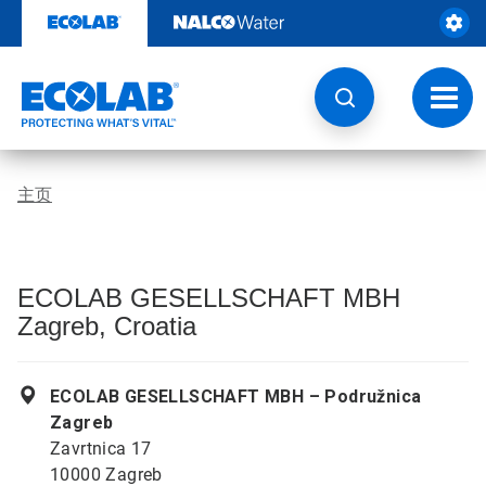
跳
转
至
内
容
切
换
导
航
主页
ECOLAB GESELLSCHAFT MBH
Zagreb, Croatia
ECOLAB GESELLSCHAFT MBH – Podružnica
Zagreb
Zavrtnica 17
10000 Zagreb