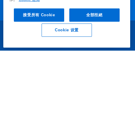
力，艺康携手客户共同定义行业一流标
准，并在其运营中规模化落地，助力实现
接受所有 Cookie
全部拒絕
卓越绩效与可持续增长。
Cookie 设置
业务垂询
联系我们
我们的产品
媒体中心
使用我们的网站