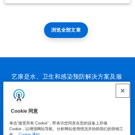
浏览全部文章
艺康是水、卫生和感染预防解决方案及服
务领域的全球领导者，致力于保护人类以
及对生命至关重要的资源。一个多世纪以
来，艺康持续推动创新，将全面科学的解
决方案、数据驱动的洞察、人工智能技术
Cookie 同意
与世界一流的专业服务深度融合，构建起
单击“接受所有 Cookie”，即表示您同意在您的设备上存储
独具优势的价值体系。凭借这一综合实
Cookie，以增强网站导航、分析网站使用情况并协助我们的营销工
作。
Cookie 通知