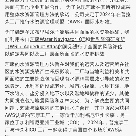
层面与其他企业开展合作。​​​​​​​ 为了兑现艺康在其所有设施采
用整体水资源管理方法的承诺，公司决定于2024年在普拉
森工厂推行水资源管理联盟（AWS）国际水标准。
为了确定圣加布里埃尔子流域共同面临的水资源挑战，我
们利用来自
艺康Water Navigator IQ™
和
世界资源研究所
（WRI）Aqueduct Atlas
的洞见进行了全面的风险评估，
以确定共同以及工厂层面所面临的水资源挑战。
艺康的水资源管理方法旨在对我们的运营以及运营所在社
区的水资源挑战产生积极影响。工厂与当地利益相关者共
同面临的主要挑战包括因现有水源积雪层减少导致的水资
源匮乏、水利基础设施老化、城市水径流、水质下降、地
下水透支、盐分侵入地下水以及湿地和物种的减少。其他
共同挑战包括地震风险和森林大火。为了解决主要的共同
问题，艺康与流域内的其他用水户合作，其中两家为获得
AWS认证的艺康工厂，一家位于加利福尼亚州卡森，另一
家位于加利福尼亚州工业城（COI）。2024年，普拉森工
厂与卡森和COI工厂一起获得了美国首个多场所AWS认