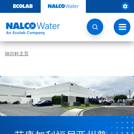
跳
转
至
内
容
切
换
导
航
纳尔科主页