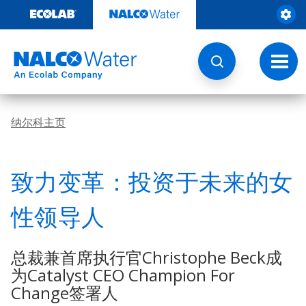
跳
转
至
内
容
切
换
导
航
纳尔科主页
致力变革：投资于未来的女
性领导人
总裁兼首席执行官Christophe Beck成
为Catalyst CEO Champion For
Change签署人