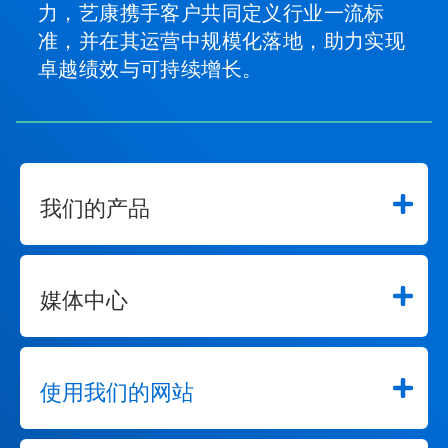
力，艺康携手客户共同定义行业一流标
按
钮
准，并在其运营中规模化落地，助力实现
导
卓越绩效与可持续增长。
航，
或
使
用
幻
灯
片
圆
我们的产品
点
跳
转
到
媒体中心
某
一
张
幻
灯
使用我们的网站
片。