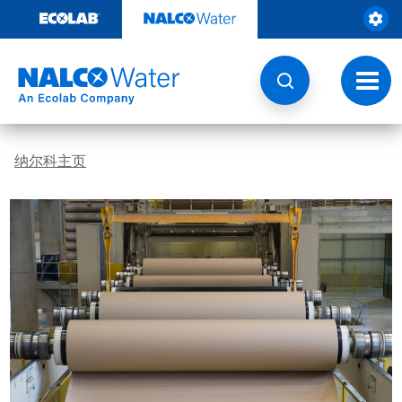
跳
转
至
内
容
切
换
导
航
纳尔科主页