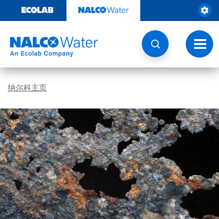
跳
转
至
内
容
切
换
导
航
纳尔科主页