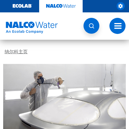
跳
转
至
内
容
切
换
导
航
纳尔科主页