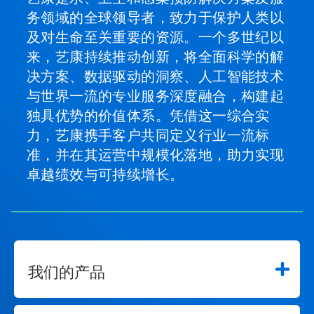
请
务领域的全球领导者，致力于保护人类以
使
用
及对生命至关重要的资源。一个多世纪以
下
来，艺康持续推动创新，将全面科学的解
一
页
决方案、数据驱动的洞察、人工智能技术
和
与世界一流的专业服务深度融合，构建起
上
一
独具优势的价值体系。凭借这一综合实
页
力，艺康携手客户共同定义行业一流标
按
钮
准，并在其运营中规模化落地，助力实现
导
卓越绩效与可持续增长。
航，
或
使
用
幻
灯
片
圆
我们的产品
点
跳
转