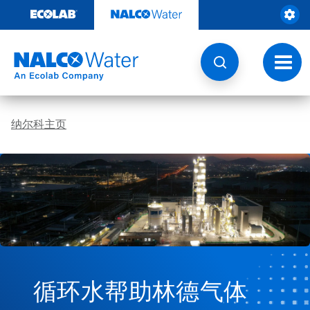
跳
转
至
内
容
切
换
导
航
纳尔科主页
循环水帮助林德气体