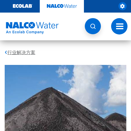
跳
转
至
内
容
切
换
导
航
行业解决方案