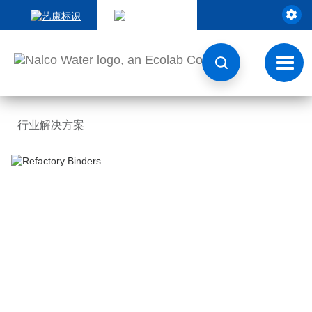
跳
转
至
内
容
切
换
导
航
行业解决方案