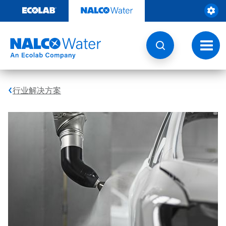
跳
转
至
内
容
切
换
导
航
行业解决方案