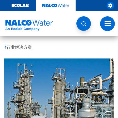
跳
转
至
内
容
切
换
导
航
行业解决方案