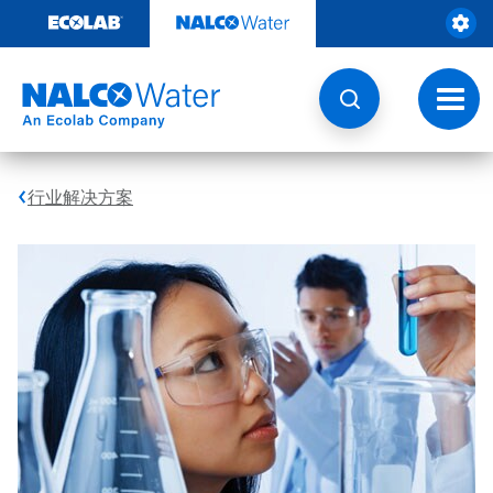
跳
转
至
内
容
切
换
导
航
行业解决方案