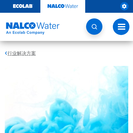
跳
转
至
内
容
切
换
导
航
行业解决方案