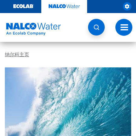
跳
转
至
内
容
切
换
导
航
纳尔科主页