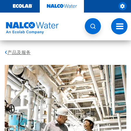
跳
转
至
内
容
切
换
导
航
产品及服务