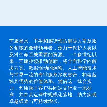
一
个
轮
播。
请
使
用
下
一
艺康是水、卫生和感染预防解决方案及服
页
和
务领域的全球领导者，致力于保护人类以
上
及对生命至关重要的资源。一个多世纪以
一
来，艺康持续推动创新，将全面科学的解
页
按
决方案、数据驱动的洞察、人工智能技术
钮
与世界一流的专业服务深度融合，构建起
导
航，
独具优势的价值体系。凭借这一综合实
或
力，艺康携手客户共同定义行业一流标
使
用
准，并在其运营中规模化落地，助力实现
幻
卓越绩效与可持续增长。
灯
片