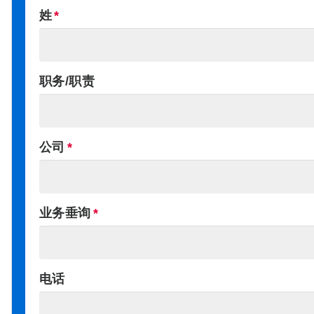
姓
职务/职责
公司
业务垂询
电话