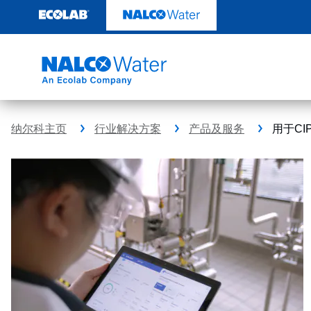
跳
转
至
内
容
纳尔科主页
行业解决方案
产品及服务
用于CI